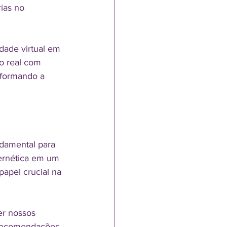
ias no 
dade virtual em 
o real com 
sformando a 
ndamental para 
bernética em um 
apel crucial na 
er nossos 
 recomendações 