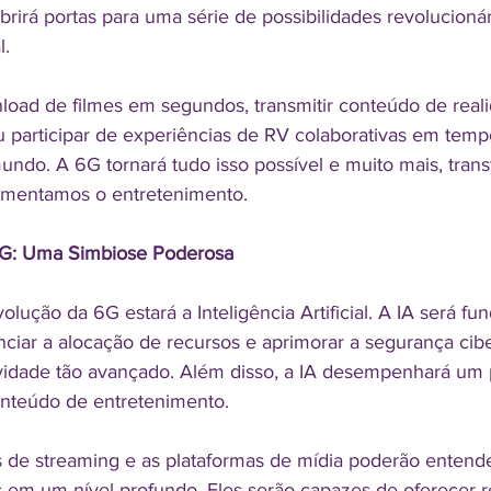
rirá portas para uma série de possibilidades revolucionár
l.
load de filmes em segundos, transmitir conteúdo de reali
participar de experiências de RV colaborativas em temp
ndo. A 6G tornará tudo isso possível e muito mais, tran
mentamos o entretenimento.
6G: Uma Simbiose Poderosa
lução da 6G estará a Inteligência Artificial. A IA será fu
enciar a alocação de recursos e aprimorar a segurança ci
idade tão avançado. Além disso, a IA desempenhará um p
onteúdo de entretenimento.
s de streaming e as plataformas de mídia poderão entend
s em um nível profundo. Eles serão capazes de oferecer