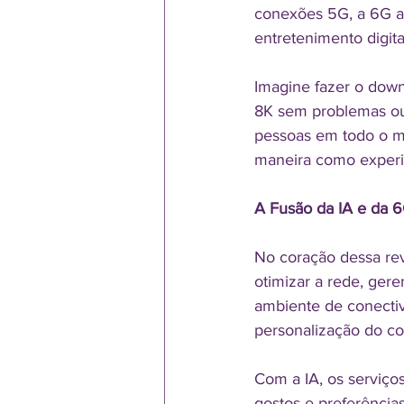
conexões 5G, a 6G ab
entretenimento digita
Imagine fazer o down
8K sem problemas ou 
pessoas em todo o mu
maneira como experi
A Fusão da IA e da 
No coração dessa revo
otimizar a rede, ger
ambiente de conectiv
personalização do c
Com a IA, os serviço
gostos e preferência