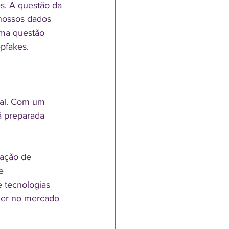
s. A questão da 
nossos dados 
uma questão 
pfakes.
tal. Com um 
á preparada 
ação de 
e 
e tecnologias 
der no mercado 