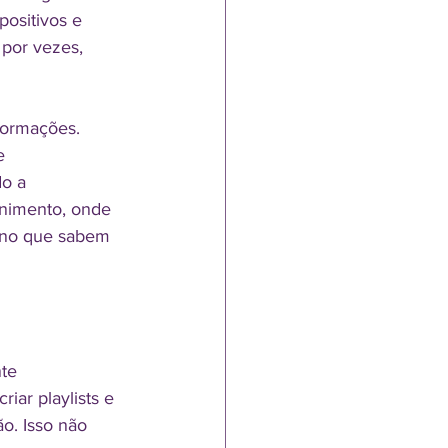
ositivos e 
por vezes, 
formações. 
e 
o a 
enimento, onde 
e no que sabem 
te 
iar playlists e 
o. Isso não 