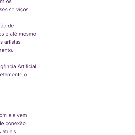
ém os 
es serviços.
ção de 
ros e até mesmo 
 artistas 
mento.
ncia Artificial 
letamente o 
com ela vem 
 de conexão 
atuais 