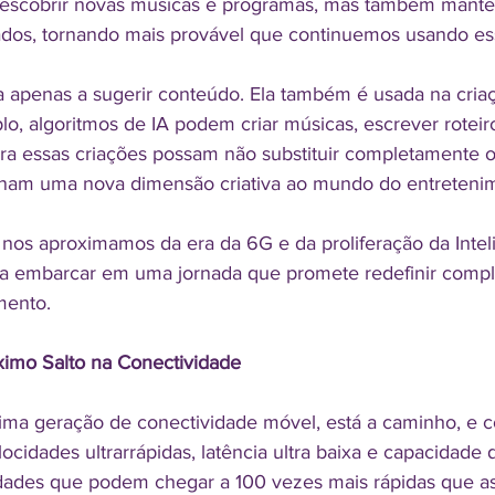
descobrir novas músicas e programas, mas também mant
dos, tornando mais provável que continuemos usando ess
ta apenas a sugerir conteúdo. Ela também é usada na cria
o, algoritmos de IA podem criar músicas, escrever rotei
ra essas criações possam não substituir completamente os
onam uma nova dimensão criativa ao mundo do entreteni
os aproximamos da era da 6G e da proliferação da Inteligê
s a embarcar em uma jornada que promete redefinir comp
mento.
ximo Salto na Conectividade
xima geração de conectividade móvel, está a caminho, e 
cidades ultrarrápidas, latência ultra baixa e capacidade
ades que podem chegar a 100 vezes mais rápidas que as 