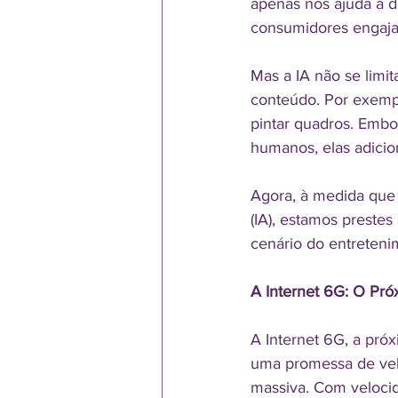
apenas nos ajuda a 
consumidores engaja
Mas a IA não se limi
conteúdo. Por exempl
pintar quadros. Embo
humanos, elas adici
Agora, à medida que n
(IA), estamos preste
cenário do entreteni
A Internet 6G: O Pró
A Internet 6G, a pró
uma promessa de velo
massiva. Com velocid