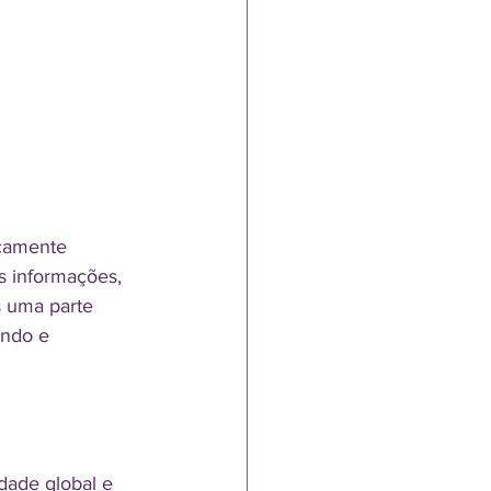
ecamente 
 informações, 
 uma parte 
undo e 
dade global e 