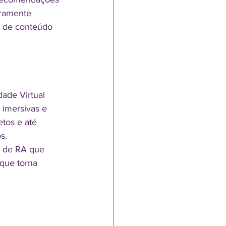
iramente 
 de conteúdo 
ade Virtual 
 imersivas e 
tos e até 
s.
s de RA que 
que torna 