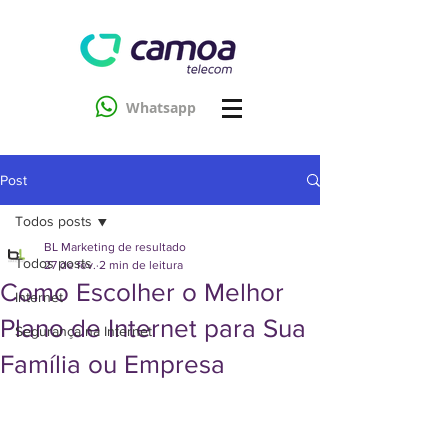
Whatsapp
Post
Todos posts
BL Marketing de resultado
Todos posts
27 de fev.
2 min de leitura
Como Escolher o Melhor
Internet
Plano de Internet para Sua
Segurança na Internet
Família ou Empresa