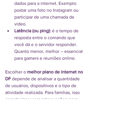
dados para a internet. Exemplo: 
postar uma foto no Instagram ou 
participar de uma chamada de 
vídeo.
Latência (ou ping):
 é o tempo de 
resposta entre o comando que 
você dá e o servidor responder. 
Quanto menor, melhor – essencial 
para gamers e reuniões online.
Escolher o 
melhor plano de internet no 
DF
 depende de analisar a quantidade 
de usuários, dispositivos e o tipo de 
atividade realizada. Para famílias, isso 
garante lazer sem interrupções; para 
empresas, significa produtividade sem 
falhas.
Na Camoa, ajudamos você a escolher o 