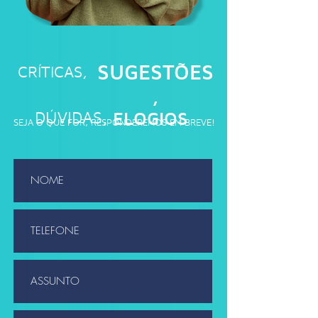
SUGESTÕES
CRÍTICAS,
,
DÚVIDAS,
ELOGIOS
SEJA O QUE FOR, RESPONDEREMOS EM BREVE!